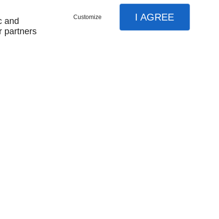
I AGREE
Customize
c and
r partners
SUIVEZ-NOUS
Mentions légales
Plan du site