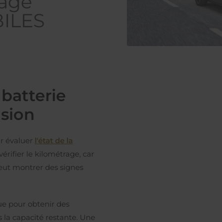
rage
ILES
 batterie
asion
ur évaluer
l'état de la
rifier le kilométrage, car
eut montrer des signes
que pour obtenir des
is la capacité restante. Une