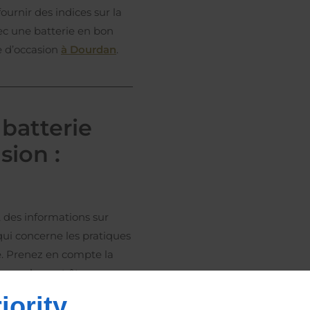
urnir des indices sur la
vec une batterie en bon
e d’occasion
à Dourdan
.
 batterie
sion :
, des informations sur
qui concerne les pratiques
e. Prenez en compte la
, car cela peut être un
ité de la batterie.
iority