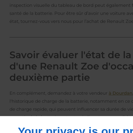
inspection visuelle du tableau de bord peut également fo
santé de la batterie. Pour être sûr d’avoir une voiture a
état, tournez-vous vers nous pour l’achat de Renault Zo
Savoir évaluer l'état de la
d'une Renault Zoe d'occa
deuxième partie
En complément, demandez à votre vendeur
à Dourdan
l'historique de charge de la batterie, notamment en ce 
de charge rapide, qui peuvent influencer sa durée de vi
garantie de la batterie restante, si elle est encore valide
indicateur de la confiance du constructeur dans la longév
Your privacy is our pr