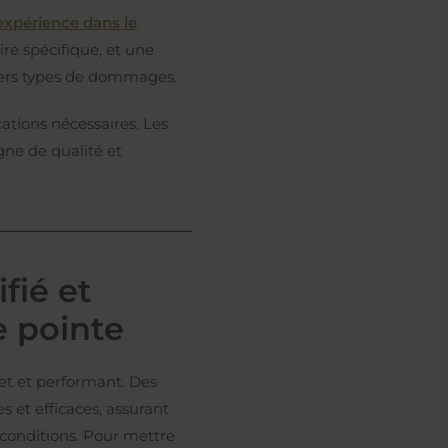
expérience dans le
ire spécifique, et une
vers types de dommages.
ications nécessaires. Les
gne de qualité et
fié et
e pointe
et et performant. Des
 et efficaces, assurant
 conditions. Pour mettre