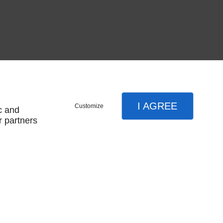
I AGREE
Customize
c and
r partners